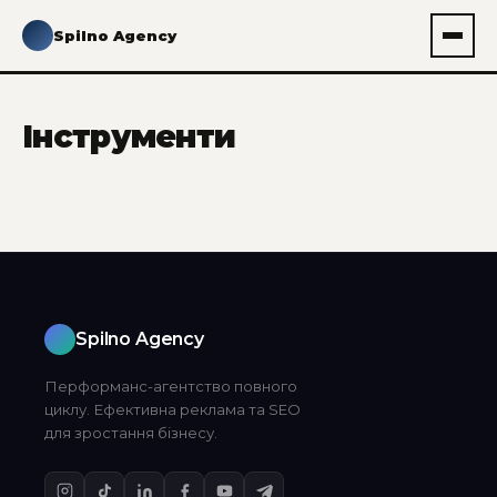
Spilno Agency
Інструменти
Spilno Agency
Перформанс-агентство повного
циклу. Ефективна реклама та SEO
для зростання бізнесу.