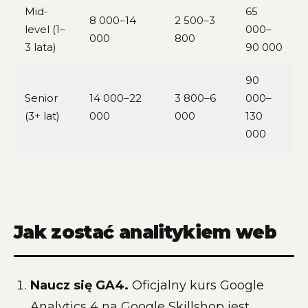
Mid-
65
8 000–14
2 500–3
level (1–
000–
000
800
3 lata)
90 000
90
Senior
14 000–22
3 800–6
000–
(3+ lat)
000
000
130
000
Jak zostać analitykiem web
Naucz się GA4.
Oficjalny kurs Google
Analytics 4 na Google Skillshop jest