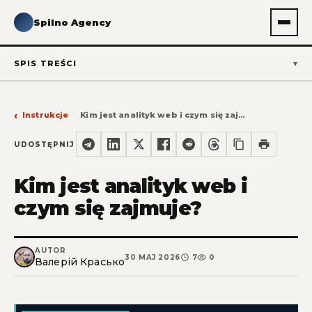
Spilno Agency
SPIS TREŚCI
Instrukcje
Kim jest analityk web i czym się zajmuje?
UDOSTĘPNIJ
Kim jest analityk web i
czym się zajmuje?
AUTOR
30 MAJ 2026
7
0
Валерій Красько