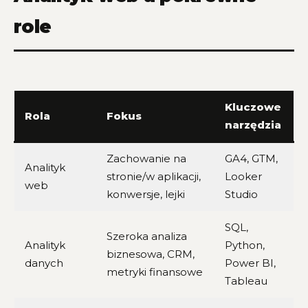
role
Kluczowe
Rola
Fokus
narzędzia
Zachowanie na
GA4, GTM,
Analityk
stronie/w aplikacji,
Looker
web
konwersje, lejki
Studio
SQL,
Szeroka analiza
Analityk
Python,
biznesowa, CRM,
danych
Power BI,
metryki finansowe
Tableau