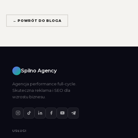
← POWRÓT DO BLOGA
Spilno Agency
Agencja performance full-cycle.
Skuteczna reklama i SEO dla
wzrostu biznesu.
USŁUGI