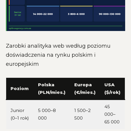
Zarobki analityka web według poziomu
doświadczenia na rynku polskim i
europejskim
Polska
Europa
USA
Poziom
(PLN/mies.)
(€/mies.)
($/rok)
45
Junior
5 000–8
1 500–2
000–
(0–1 rok)
000
500
65 000