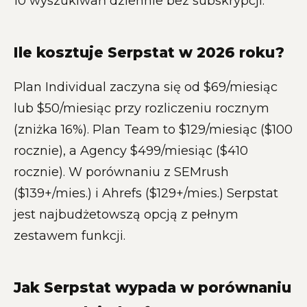
10 wyszukiwań dziennie bez subskrypcji.
Ile kosztuje Serpstat w 2026 roku?
Plan Individual zaczyna się od $69/miesiąc
lub $50/miesiąc przy rozliczeniu rocznym
(zniżka 16%). Plan Team to $129/miesiąc ($100
rocznie), a Agency $499/miesiąc ($410
rocznie). W porównaniu z SEMrush
($139+/mies.) i Ahrefs ($129+/mies.) Serpstat
jest najbudżetowszą opcją z pełnym
zestawem funkcji.
Jak Serpstat wypada w porównaniu