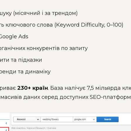
уку (місячний і за трендом)
ь ключового слова (Keyword Difficulty, 0–100)
Google Ads
ганічних конкурентів по запиту
ити та підказки
тренди та динаміку
криває
230+ країн
. База налічує 7,5 мільярда к
 масивів даних серед доступних SEO-платформ