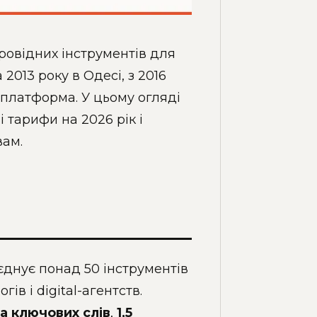
ровідних інструментів для
 2013 року в Одесі, з 2016
платформа. У цьому огляді
 тарифи на 2026 рік і
вам.
днує понад 50 інструментів
в і digital-агентств.
да ключових слів
,
1,5