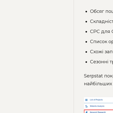
Обсяг пош
Складніст
CPC для 
Список ор
Схожі зап
Сезонні 
Serpstat по
найбільших