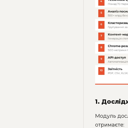
1. Дослі
Модуль досл
отримаєте: