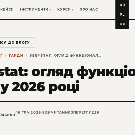
RU
КЕЙСИ
ІНСТРУМЕНТИ
КУРСИ
ПРО НАС
PL
UK
ИСЯ ДО БЛОГУ
Г
ГАЙДИ
SERPSTAT: ОГЛЯД ФУНКЦІОНАЛУ ТА ЦІНИ У 2026 РОЦІ
stat: огляд функці
 у 2026 році
|
16 ТРА 2026
|
8
ХВ ЧИТАННЯ
3
ПЕРЕГЛЯДІВ
расько