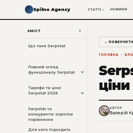
Spilno Agency
НОВИНИ
СТАТТІ
ЗМІСТ
← ПОВЕРНУТ
Що таке Serpstat
ГОЛОВНА
БЛО
Serp
Повний огляд
функціоналу Serpstat
ціни
Тарифи та ціни
Serpstat 2026
АВТОР
Serpstat vs
Валерій К
конкуренти: коротке
порівняння
Для кого підходить