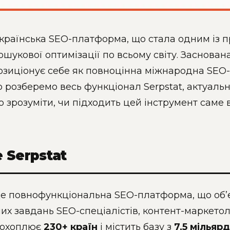
українська SEO-платформа, що стала одним із п
ошукової оптимізації по всьому світу. Заснована
озиціонує себе як повноцінна міжнародна SEO-
 розберемо весь функціонал Serpstat, актуальні
зрозуміти, чи підходить цей інструмент саме 
 Serpstat
це повнофункціональна SEO-платформа, що об’є
х завдань SEO-спеціалістів, контент-маркетологі
 охоплює
230+ країн
і містить базу з
7,5 мільяр