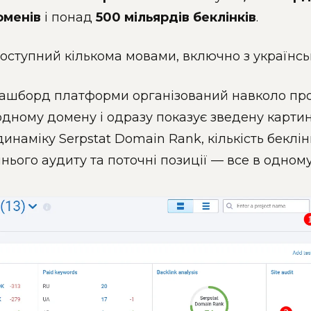
оменів
і понад
500 мільярдів беклінків
.
оступний кількома мовами, включно з українсь
ашборд платформи організований навколо прое
одному домену і одразу показує зведену картин
 динаміку Serpstat Domain Rank, кількість беклі
нього аудиту та поточні позиції — все в одному