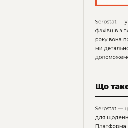
Serpstat — 
фахівців з п
року вона п
ми детально
допоможемо 
Що таке
Serpstat — 
для щоденни
Платформа