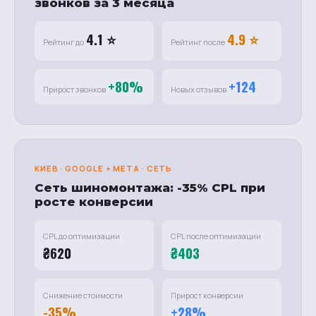
звонков за 3 месяца
4.1 ⭐
4.9 ⭐
Рейтинг до
Рейтинг после
+80%
+124
Прирост звонков
Новых отзывов
КИЕВ · GOOGLE + META · СЕТЬ
Сеть шиномонтажа: -35% CPL при
росте конверсии
CPL до оптимизации
CPL после оптимизации
₴620
₴403
Снижение стоимости
Прирост конверсии
-35%
+28%