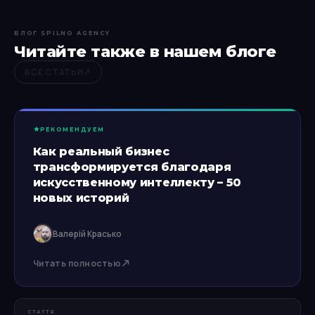
— не CPL, а стоимость привлечённого клиента
относительно его LTV (пожизненная ценность).
БЛОГ SPILNO AGENCY
Один клиент СТО часто возвращается 2–4 раза в
Читайте также в нашем блоге
год.
ВСЕ СТАТЬИ
РЕКОМЕНДУЕМ
Как реальный бизнес
трансформируется благодаря
искусственному интеллекту – 50
новых историй
Валерій Красько
Читать полностью
СТАТТЯ