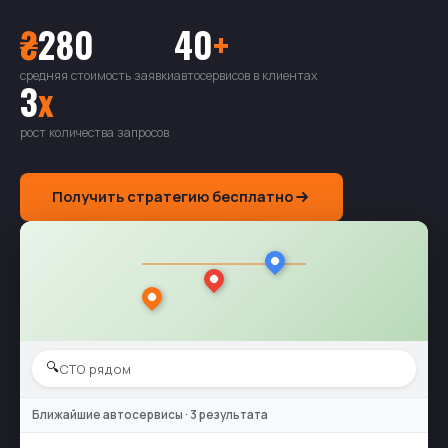
₴
280
40
+
средняя стоимость заявки
автосервисов в клиентах
3
x
рост количества запросов
Получить стратегию бесплатно
🔍
СТО рядом
Ближайшие автосервисы · 3 результата