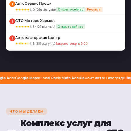
АвтоСервис Профи
1
★★★★★
4.9 (214 відгуків)
Открыто сейчас
Реклама
СТО Моторс Харьков
2
★★★★★
4.8 (127 відгуків)
Открыто сейчас
Автомастерская Центр
3
★★★★☆
4.6 (89 відгуків)
Закрыто · откр. в 9:00
le Ads
Google Maps
Local Pack
Meta Ads
Ремонт авто
Техогляд
Шин
ЧТО МЫ ДЕЛАЕМ
Комплекс услуг для