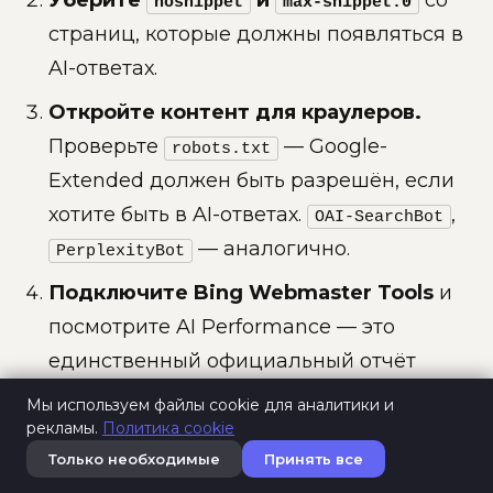
Уберите
и
со
nosnippet
max-snippet:0
страниц, которые должны появляться в
AI-ответах.
Откройте контент для краулеров.
Проверьте
— Google-
robots.txt
Extended должен быть разрешён, если
хотите быть в AI-ответах.
,
OAI-SearchBot
— аналогично.
PerplexityBot
Подключите Bing Webmaster Tools
и
посмотрите AI Performance — это
единственный официальный отчёт
цитирований в Copilot.
Мы используем файлы cookie для аналитики и
рекламы.
Политика cookie
Просмотрите топовые страницы
Только необходимые
Принять все
глазами человека.
Есть ли там