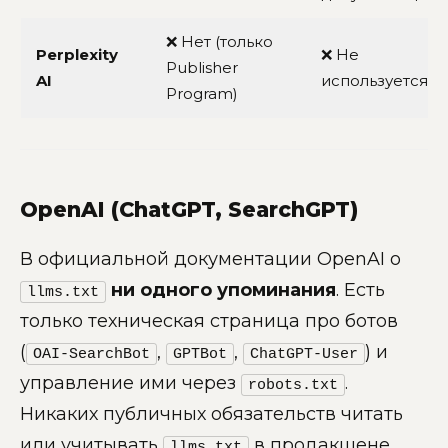
❌ Нет (только
Perplexity
❌ Не
Publisher
AI
используется
Program)
OpenAI (ChatGPT, SearchGPT)
В официальной документации OpenAI о
ни одного упоминания
. Есть
llms.txt
только техническая страница про ботов
(
,
,
) и
OAI-SearchBot
GPTBot
ChatGPT-User
управление ими через
.
robots.txt
Никаких публичных обязательств читать
или учитывать
в продакшене.
llms.txt