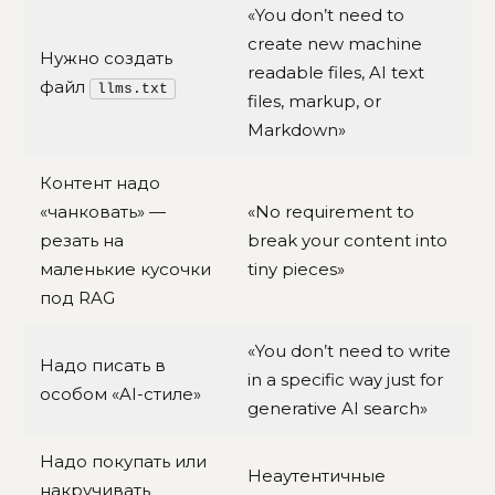
«You don’t need to
create new machine
Нужно создать
readable files, AI text
файл
llms.txt
files, markup, or
Markdown»
Контент надо
«чанковать» —
«No requirement to
резать на
break your content into
маленькие кусочки
tiny pieces»
под RAG
«You don’t need to write
Надо писать в
in a specific way just for
особом «AI-стиле»
generative AI search»
Надо покупать или
Неаутентичные
накручивать