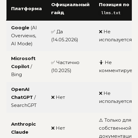
Официальный
Позиция по
Платформа
гайд
llms.txt
Google
(AI
✅ Да
❌ Не
Overviews,
(14.05.2026)
используется
AI Mode)
Microsoft
✅ Частично
🤷 Не
Copilot
/
(10.2025)
комментирует
Bing
OpenAI
❌ Не
ChatGPT
/
❌ Нет
используется
SearchGPT
⚠️ Только для
Anthropic
❌ Нет
собственной
Claude
документации