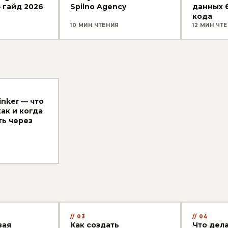
— гайд 2026
Spilno Agency
данных 
кода
10 МИН ЧТЕНИЯ
12 МИН ЧТ
inker — что
как и когда
ть через
03
04
вая
Как создать
Что дела