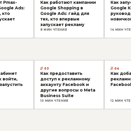
т Pmax-
Как работают кампании
Как запу
oogle Ads:
Google Shopping в
Google К
, кто
Google Ads: гайд для
руковод
ускает
тех, кто впервые
новичков
запускает рекламу
8 МИН ЧТЕНИЯ
14 МИН ЧТ
03
04
кабинет
Как предоставить
Как доба
к войти,
доступ к рекламному
рекламн
 запустить
аккаунту Facebook и
Faceboo
другие вопросы о Meta
Business Suite
10 МИН ЧТЕНИЯ
12 МИН ЧТ