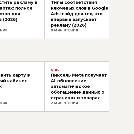
стить рекламу в
Типы соответствия
Поче
артах: полное
ключевых слов в Google
рекл
ство для
Ads: гайд для тех, кто
прич
 (2026)
впервые запускает
испр
рекламу (2026)
ЕНИЯ
9 МИН ЧТЕНИЯ
9 МИ
05
06
вить карту в
Пиксель Meta получает
Про
ый кабинет
AI-обновление:
по п
k
автоматическое
Face
обогащение данных о
страницах и товарах
ЕНИЯ
2 МИН ЧТЕНИЯ
8 МИ