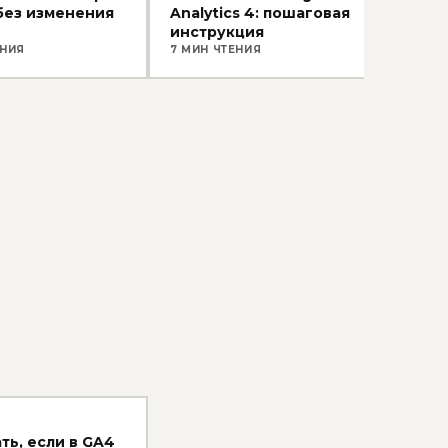
без изменения
Analytics 4: пошаговая
Anal
инструкция
ЕНИЯ
7 МИН ЧТЕНИЯ
8 МИ
ть, если в GA4