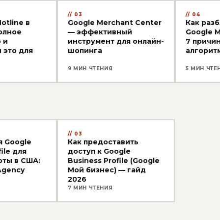
03
04
otline в
Google Merchant Center
Как раз
полное
— эффективный
Google M
 и
инструмент для онлайн-
7 причи
 это для
шопинга
алгорит
9 МИН ЧТЕНИЯ
5 МИН ЧТЕ
03
 Google
Как предоставить
ile для
доступ к Google
оты в США:
Business Profile (Google
Agency
Мой бизнес) — гайд
2026
7 МИН ЧТЕНИЯ