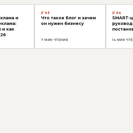
03
04
еклама и
Что такое блог и зачем
SMART-ц
клама:
он нужен бизнесу
руковод
 и как
постано
026
7 МИН ЧТЕНИЯ
14 МИН ЧТ