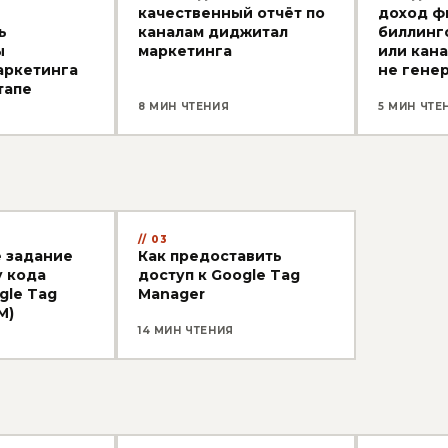
качественный отчёт по
доход ф
ь
каналам диджитал
биллинг
ы
маркетинга
или кан
аркетинга
не гене
тапе
8 МИН ЧТЕНИЯ
5 МИН ЧТЕ
03
 задание
Как предоставить
у кода
доступ к Google Tag
gle Tag
Manager
M)
14 МИН ЧТЕНИЯ