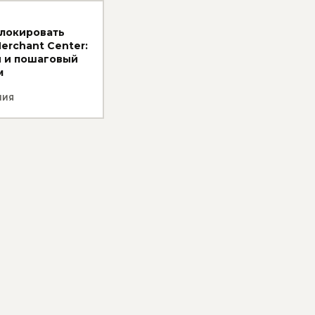
блокировать
erchant Center:
н и пошаговый
м
НИЯ