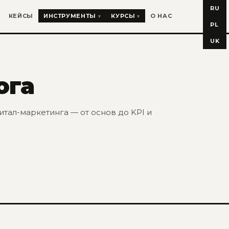
RU
КЕЙСЫ
ИНСТРУМЕНТЫ
КУРСЫ
О НАС
PL
UK
ога
тал-маркетинга — от основ до KPI и