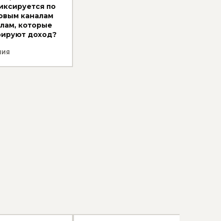
иксируется по
овым каналам
алам, которые
рируют доход?
НИЯ