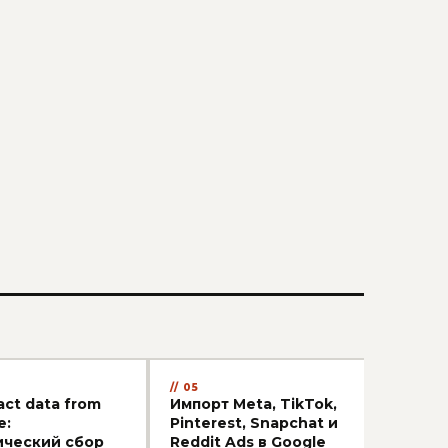
05
06
act data from
Импорт Meta, TikTok,
Как 
e:
Pinterest, Snapchat и
обр
ический сбор
Reddit Ads в Google
месс