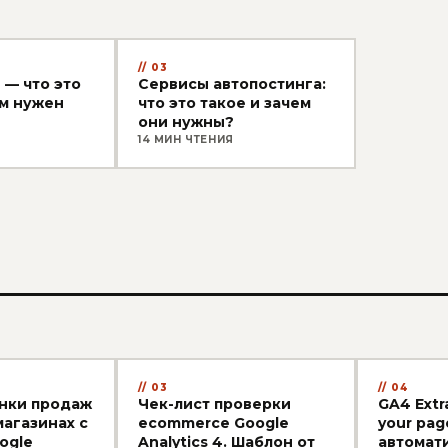
03
 — что это
Сервисы автопостинга:
ем нужен
что это такое и зачем
они нужны?
14 МИН ЧТЕНИЯ
03
04
нки продаж
Чек-лист проверки
GA4 Extr
магазинах с
ecommerce Google
your pag
ogle
Analytics 4. Шаблон от
автомат