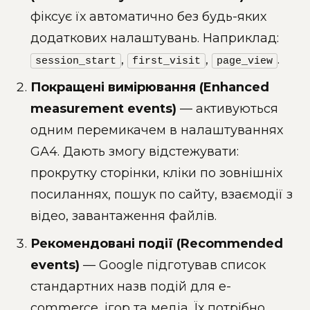
фіксує їх автоматично без будь-яких
додаткових налаштувань. Наприклад:
,
,
.
session_start
first_visit
page_view
Покращені вимірювання (Enhanced
measurement events)
— активуються
одним перемикачем в налаштуваннях
GA4. Дають змогу відстежувати:
прокрутку сторінки, кліки по зовнішніх
посиланнях, пошук по сайту, взаємодії з
відео, завантаження файлів.
Рекомендовані події (Recommended
events)
— Google підготував список
стандартних назв подій для e-
commerce, ігор та медіа. Їх потрібно