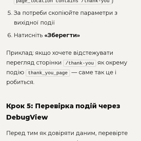
)
page_location contains /thank-you
За потреби скопіюйте параметри з
вихідної події
Натисніть
«Зберегти»
Приклад: якщо хочете відстежувати
перегляд сторінки
як окрему
/thank-you
подію
— саме так це і
thank_you_page
робиться.
Крок 5: Перевірка подій через
DebugView
Перед тим як довіряти даним, перевірте