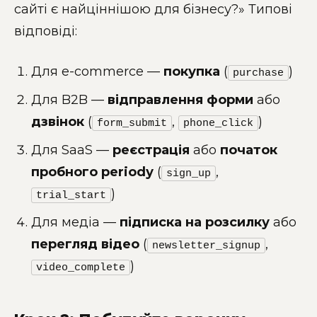
сайті є найціннішою для бізнесу?» Типові
відповіді:
Для e-commerce —
покупка
(
)
purchase
Для B2B —
відправлення форми
або
дзвінок
(
,
)
form_submit
phone_click
Для SaaS —
реєстрація
або
початок
пробного periodу
(
,
sign_up
)
trial_start
Для медіа —
підписка на розсилку
або
перегляд відео
(
,
newsletter_signup
)
video_complete