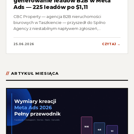
generowanie leadów B2B w Meta
Ads — 225 leadów po $1,11
CBC Property — agencja B2B nieruchomości
biurowych w Taszkiencie — przyszedł do Spilno
Agency z niestabilnym napływem zgłoszeń,…
25.06.2026
CZYTAJ →
ARTYKUŁ MIESIĄCA