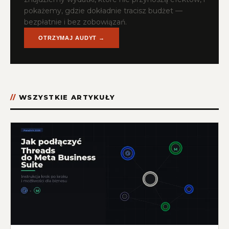
pokażemy, gdzie dokładnie tracisz budżet —
bezpłatnie i bez zobowiązań.
OTRZYMAJ AUDYT →
WSZYSTKIE ARTYKUŁY