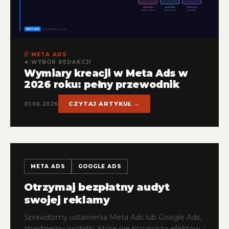
META ADS
★ WYBÓR REDAKCJI
Wymiary kreacji w Meta Ads w
2026 roku: pełny przewodnik
CZYTAJ ARTYKUŁ →
01.06.2026
META ADS
GOOGLE ADS
Otrzymaj bezpłatny audyt
swojej reklamy
Sprawdzimy ustawienia Meta Ads lub Google Ads,
znajdziemy wydatki, które nie przynoszą efektów, i