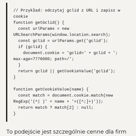
// Przykład: odczytaj gclid z URL i zapisz w 
cookie

function getGclid() {

  const urlParams = new 
URLSearchParams(window.location.search);

  const gclid = urlParams.get('gclid');

  if (gclid) {

    document.cookie = 'gclid=' + gclid + '; 
max-age=7776000; path=/';

  }

  return gclid || getCookieValue('gclid');

}

function getCookieValue(name) {

  const match = document.cookie.match(new 
RegExp('(^| )' + name + '=([^;]+)'));

  return match ? match[2] : null;

}
To podejście jest szczególnie cenne dla firm