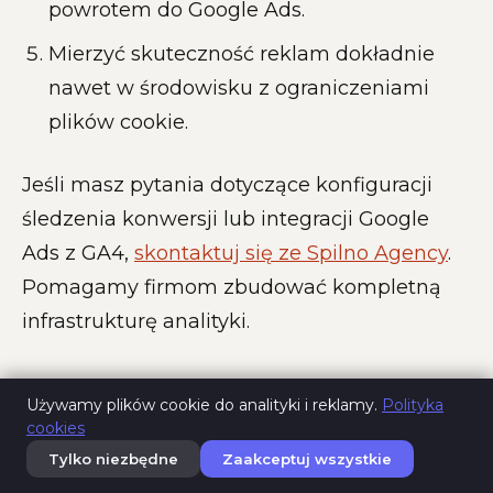
powrotem do Google Ads.
Mierzyć skuteczność reklam dokładnie
nawet w środowisku z ograniczeniami
plików cookie.
Jeśli masz pytania dotyczące konfiguracji
śledzenia konwersji lub integracji Google
Ads z GA4,
skontaktuj się ze Spilno Agency
.
Pomagamy firmom zbudować kompletną
infrastrukturę analityki.
Używamy plików cookie do analityki i reklamy.
Polityka
cookies
BEZPŁATNY KURS
Tylko niezbędne
Zaakceptuj wszystkie
Ten artykuł jest częścią bezpłatnego kursu: