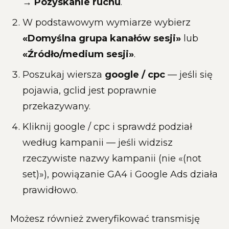
→ Pozyskanie ruchu
.
W podstawowym wymiarze wybierz
«Domyślna grupa kanałów sesji»
lub
«Źródło/medium sesji»
.
Poszukaj wiersza
google / cpc
— jeśli się
pojawia, gclid jest poprawnie
przekazywany.
Kliknij google / cpc i sprawdź podział
według kampanii — jeśli widzisz
rzeczywiste nazwy kampanii (nie «(not
set)»), powiązanie GA4 i Google Ads działa
prawidłowo.
Możesz również zweryfikować transmisję