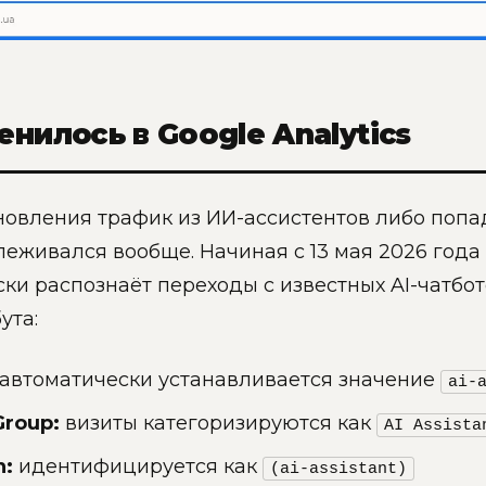
енилось в Google Analytics
новления трафик из ИИ-ассистентов либо попад
леживался вообще. Начиная с 13 мая 2026 года 
ки распознаёт переходы с известных AI-чатбот
ута:
автоматически устанавливается значение
ai-
Group:
визиты категоризируются как
AI Assista
n:
идентифицируется как
(ai-assistant)