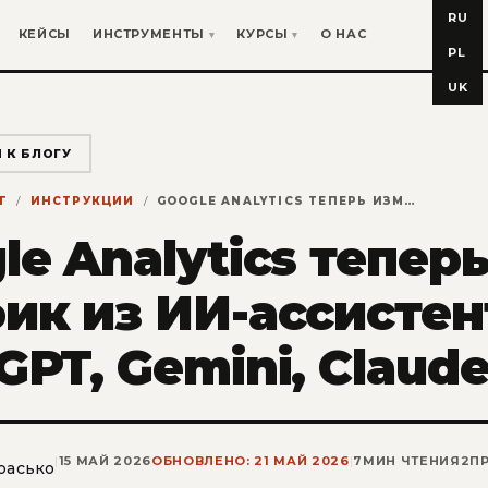
RU
КЕЙСЫ
ИНСТРУМЕНТЫ
КУРСЫ
О НАС
PL
UK
 К БЛОГУ
Г
ИНСТРУКЦИИ
GOOGLE ANALYTICS ТЕПЕРЬ ИЗМЕРЯЕТ ТРАФИК ИЗ ИИ-АССИСТЕНТОВ: CHATGPT, GEMINI, CLAUDE
le Analytics тепер
ик из ИИ-ассистен
GPT, Gemini, Claud
|
15 МАЙ 2026
ОБНОВЛЕНО: 21 МАЙ 2026
|
7
МИН ЧТЕНИЯ
2
П
расько