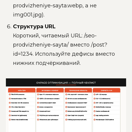
prodvizheniye-sayta.webp, а не
img001.jpg).
Структура URL
Короткий, читаемый URL: /seo-
prodvizheniye-sayta/ вместо /post?
id=1234. Используйте дефисы вместо
нижних подчёркиваний.