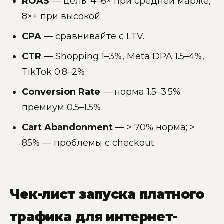
ROAS
— цель: 4–6× при средней марже,
8×+ при высокой.
CPA
— сравнивайте с LTV.
CTR
— Shopping 1–3%, Meta DPA 1.5–4%,
TikTok 0.8–2%.
Conversion Rate
— норма 1.5–3.5%;
премиум 0.5–1.5%.
Cart Abandonment
— > 70% норма; >
85% — проблемы с checkout.
Чек-лист запуска платного
трафика для интернет-