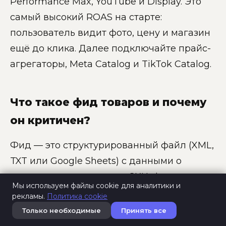
Performance Max, YouTube и Display. Это
самый высокий ROAS на старте:
пользователь видит фото, цену и магазин
ещё до клика. Далее подключайте прайс-
агрегаторы, Meta Catalog и TikTok Catalog.
Что такое фид товаров и почему
он критичен?
Фид — это структурированный файл (XML,
TXT или Google Sheets) с данными о
товарах: название, цена, SKU, фото,
Мы используем файлы cookie для аналитики и
наличие, GTIN, описание. Все рекламные
рекламы.
Политика cookie
системы 2026 года (Merchant, Hotline,
Только необходимые
Принять все
Meta, TikTok, Amazon) работают на основе