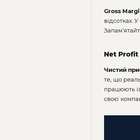
Gross Margi
відсотках. 
Запам’ятайт
Net Profi
Чистий при
те, що реал
працюють із
своєї компан