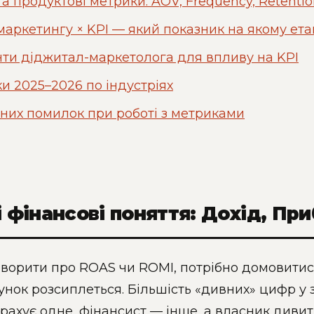
та продуктові метрики: AOV, Frequency, Retentio
аркетингу × KPI — який показник на якому ета
нти діджитал-маркетолога для впливу на KPI
и 2025–2026 по індустріях
них помилок при роботі з метриками
ві фінансові поняття: Дохід, П
ворити про ROAS чи ROMI, потрібно домовитис
унок розсиплеться. Більшість «дивних» цифр у з
рахує одне, фінансист — інше, а власник дивить