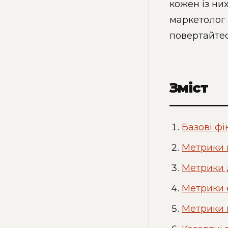
кожен із ни
маркетолог 
повертайтес
Зміст
Базові фі
Метрики п
Метрики д
Метрики е
Метрики ц