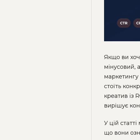
Якщо ви хоч
мінусовий, 
маркетингу 
стоїть конк
креатив із 
вирішує кон
У цій статт
що вони озн