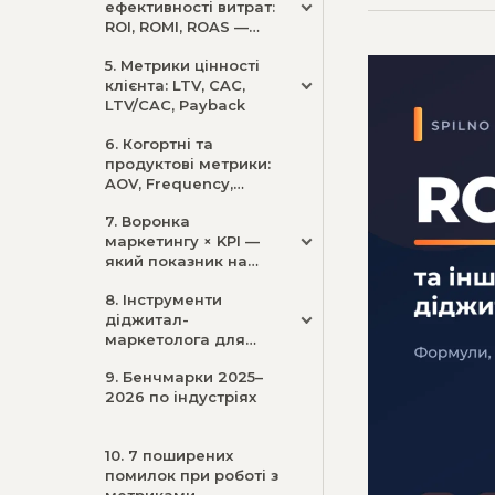
ефективності витрат:
ROI, ROMI, ROAS —
головна трійка
5. Метрики цінності
клієнта: LTV, CAC,
LTV/CAC, Payback
6. Когортні та
продуктові метрики:
AOV, Frequency,
Retention, Churn
7. Воронка
маркетингу × KPI —
який показник на
якому етапі
8. Інструменти
діджитал-
маркетолога для
впливу на KPI
9. Бенчмарки 2025–
2026 по індустріях
10. 7 поширених
помилок при роботі з
метриками