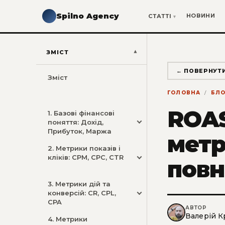
Spilno Agency
НОВИНИ
СТАТТІ
ЗМІСТ
← ПОВЕРНУТ
Зміст
ГОЛОВНА
БЛО
ROAS
1. Базові фінансові
поняття: Дохід,
Прибуток, Маржа
метр
2. Метрики показів і
кліків: CPM, CPC, CTR
повн
3. Метрики дій та
конверсій: CR, CPL,
CPA
АВТОР
Валерій К
4. Метрики