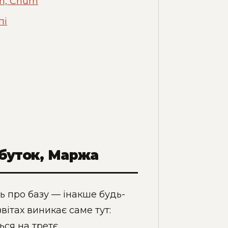
n, Churn
пі
рибуток, Маржа
ь про базу — інакше будь-
вітах виникає саме тут:
ся на третє.