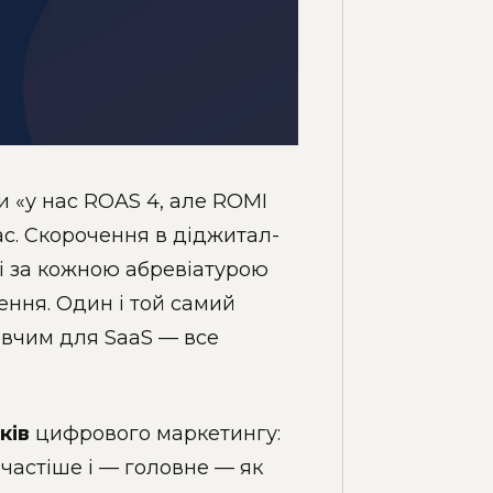
и «у нас ROAS 4, але ROMI
ас. Скорочення в діджитал-
і за кожною абревіатурою
шення. Один і той самий
ивчим для SaaS — все
ків
цифрового маркетингу:
частіше і — головне — як