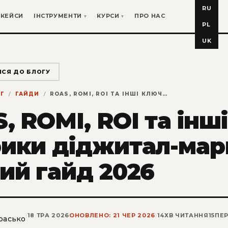
RU
КЕЙСИ
ІНСТРУМЕНТИ
КУРСИ
ПРО НАС
PL
UK
ИСЯ ДО БЛОГУ
Г
ГАЙДИ
ROAS, ROMI, ROI ТА ІНШІ КЛЮЧОВІ МЕТРИКИ ДІДЖИТАЛ-МАРКЕТИНГУ: ПОВНИЙ ГАЙД 2026
, ROMI, ROI та інш
ики діджитал-мар
ий гайд 2026
|
18 ТРА 2026
ОНОВЛЕНО: 21 ЧЕР 2026
|
14
ХВ ЧИТАННЯ
15
ПЕР
расько