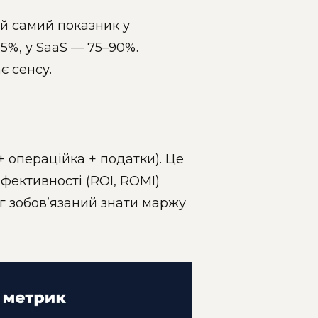
той самий показник у
85%, у SaaS — 75–90%.
є сенсу.
+ операційка + податки). Це
фективності (ROI, ROMI)
г зобов’язаний знати маржу