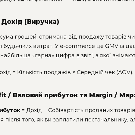
 Дохід (Виручка)
сума грошей, отримана від продажу товарів чи 
 будь-яких витрат. У e-commerce це GMV із да
найбільша «гарна» цифра в звіті, з якої знімаю
хід = Кількість продажів × Середній чек (AOV).
fit / Валовий прибуток та Margin / Ма
ибуток
= Дохід − Собівартість проданих товарів 
 після того, як ви заплатили постачальнику, а