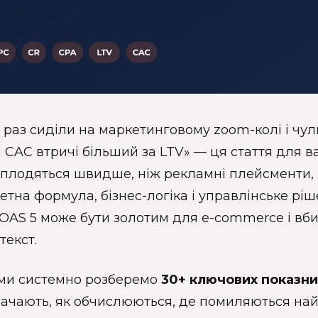
 раз сиділи на маркетинговому zoom-колі і чул
а CAC втричі більший за LTV» — ця стаття для в
плодяться швидше, ніж рекламні плейсменти, 
ретна формула, бізнес-логіка і управлінське рі
ROAS 5 може бути золотим для e-commerce і вб
текст.
і ми системно розберемо
30+ ключових показни
ачають, як обчислюються, де помиляються най