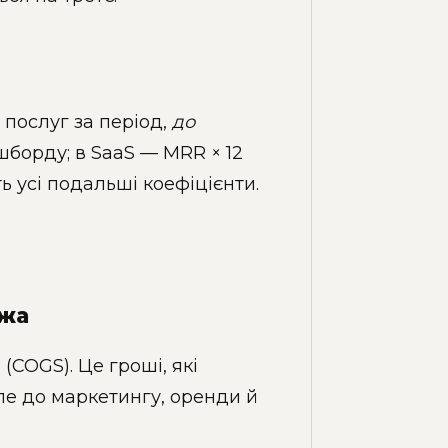
послуг за період,
до
шборду; в SaaS — MRR × 12
ть усі подальші коефіцієнти.
ржа
(COGS). Це гроші, які
ле до маркетингу, оренди й