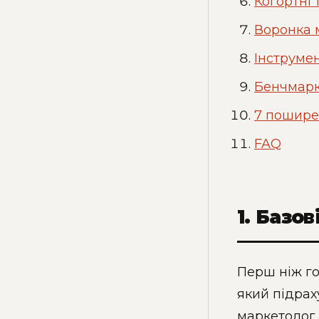
Когортні 
Воронка м
Інструме
Бенчмарк
7 пошире
FAQ
1. Базо
Перш ніж го
який підрах
маркетолог 