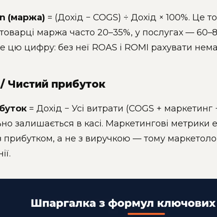
n (маржа)
= (Дохід − COGS) ÷ Дохід × 100%. Це 
У товарці маржа часто 20–35%, у послугах — 60–
е цю цифру: без неї ROAS і ROMI рахувати нема
t / Чистий прибуток
буток
= Дохід − Усі витрати (COGS + маркетинг 
ьно залишається в касі. Маркетингові метрики е
 прибутком, а не з виручкою — тому маркетоло
ії.