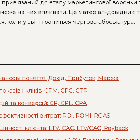
х прив’язаний до етапу маркетингової воронки 
може на них впливати. Це матеріал-довідник: т
я, коли у звіті трапиться чергова абревіатура.
нансові поняття: Дохід, Прибуток, Маржа
оказів і кліків: CPM, CPC, CTR
ій та конверсій: CR, CPL, CPA
фективності витрат: ROI, ROMI, ROAS
інності клієнта: LTV, CAC, LTV/CAC, Payback