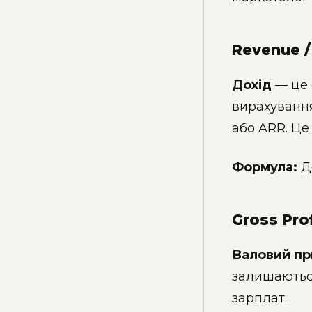
Revenue /
Дохід
— це 
вирахування
або ARR. Це 
Формула:
До
Gross Pro
Валовий пр
залишаються
зарплат.