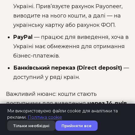
Україні. Прив’язуєте рахунок Payoneer,
виводите на нього кошти, а далі — на
українську картку або рахунок ФОП.
PayPal
— працює для виведення, хоча в
Україні має обмеження для отримання
бізнес-платежів.
Банківський переказ (Direct deposit)
—
доступний у ряді країн.
Важливий нюанс: кошти стають
доступними для виведення
через 14 днів
Ми використовуємо файли cookie для аналітики та
після завершення замовлення
(clearing
реклами.
Політика cookie
period), а для Top Rated Seller — через 7
Тільки необхідні
Прийняти все
днів. Для легального отримання