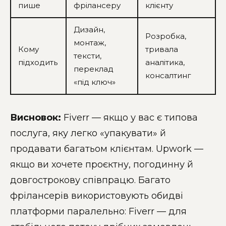
пише
фрілансеру
клієнту
Дизайн,
Розробка,
монтаж,
Кому
тривала
тексти,
підходить
аналітика,
переклад
консалтинг
«під ключ»
Висновок:
Fiverr — якщо у вас є типова
послуга, яку легко «упакувати» й
продавати багатьом клієнтам. Upwork —
якщо ви хочете проєктну, погодинну й
довгострокову співпрацю. Багато
фрілансерів використовують обидві
платформи паралельно: Fiverr — для