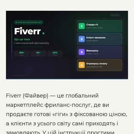
Fiverr (Файвер) — це глобальний
маркетплейс фриланс-послуг, де ви
продаєте готові «гіги» з фіксованою ціною,
а клієнти з усього світу самі приходять і
замовляють. У цій інструкції простими