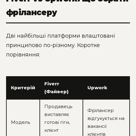
фрілансеру
Дві найбільші платформи влаштовані
принципово по-різному. Коротке
порівняння:
Fiverr
Критерій
Upwork
(Файвер)
Продавець
Фрілансер
виставляє
відгукується на
Модель
готові гіги,
вакансії
клієнт
клієнтів