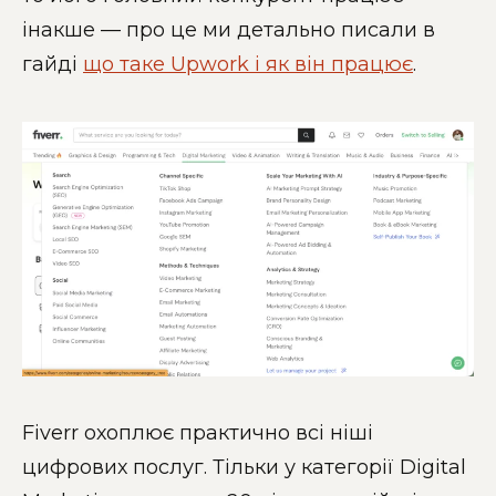
інакше — про це ми детально писали в
гайді
що таке Upwork і як він працює
.
Fiverr охоплює практично всі ніші
цифрових послуг. Тільки у категорії Digital