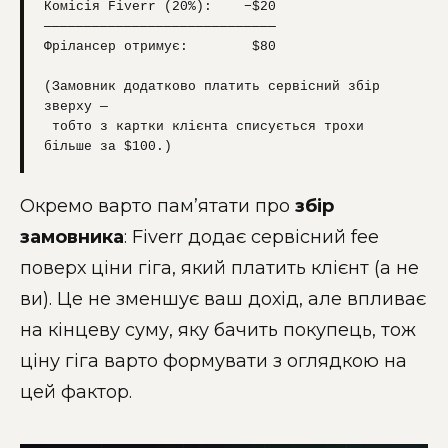
Комісія Fiverr (20%):    −$20

─────────────────────────────

Фрілансер отримує:        $80

(Замовник додатково платить сервісний збір 
зверху —

 тобто з картки клієнта списується трохи 
більше за $100.)
Окремо варто пам’ятати про
збір
замовника
: Fiverr додає сервісний fee
поверх ціни гіга, який платить клієнт (а не
ви). Це не зменшує ваш дохід, але впливає
на кінцеву суму, яку бачить покупець, тож
ціну гіга варто формувати з оглядкою на
цей фактор.