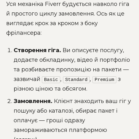
Уся механіка Fiverr будується навколо гіга
й простого циклу замовлення. Ось як це
виглядає крок за кроком з боку
фрілансера:
Створення гіга.
Ви описуєте послугу,
додаєте обкладинку, відео й портфоліо
та розбиваєте пропозицію на пакети —
зазвичай
,
,
з
Basic
Standard
Premium
різною ціною та обсягом.
Замовлення.
Клієнт знаходить ваш гіг у
пошуку або каталозі, обирає пакет і
оплачує — гроші одразу
замораживаються платформою