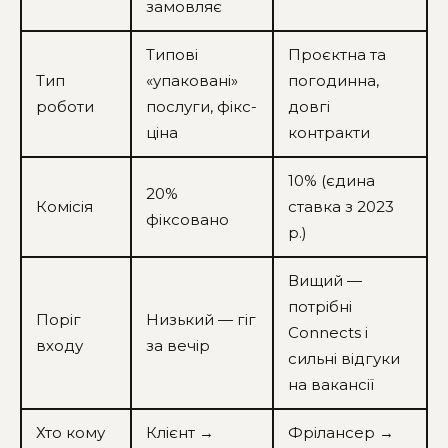
замовляє
Типові
Проєктна та
Тип
«упаковані»
погодинна,
роботи
послуги, фікс-
довгі
ціна
контракти
10% (єдина
20%
Комісія
ставка з 2023
фіксовано
р.)
Вищий —
потрібні
Поріг
Низький — гіг
Connects і
входу
за вечір
сильні відгуки
на вакансії
Хто кому
Клієнт →
Фрілансер →