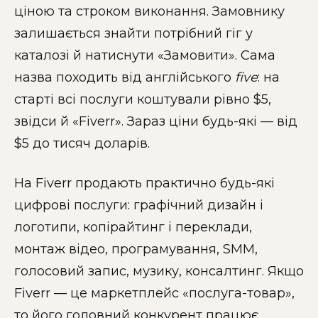
ціною та строком виконання. Замовнику
залишається знайти потрібний гіг у
каталозі й натиснути «Замовити». Сама
назва походить від англійського
five
: на
старті всі послуги коштували рівно $5,
звідси й «Fiverr». Зараз ціни будь-які — від
$5 до тисяч доларів.
На Fiverr продають практично будь-які
цифрові послуги: графічний дизайн і
логотипи, копірайтинг і переклади,
монтаж відео, програмування, SMM,
голосовий запис, музику, консалтинг. Якщо
Fiverr — це маркетплейс «послуга-товар»,
то його головний конкурент працює