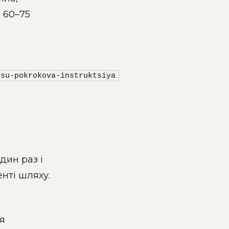
 60–75
esu-pokrokova-instruktsiya
дин раз і
нті шляху.
я