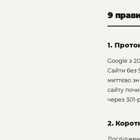
9 прав
1. Прото
Google з 2
Сайти без 
миттєво зн
сайту поч
через 301-
2. Корот
Дослідженн