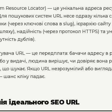
rm Resource Locator) — це унікальна адреса рес
 Для пошукових систем URL несе одразу кілька с
ки (через ключові слова в slug), ієрархію сайту
шляху), надійність (через протокол HTTPS) та ун
утність дублів).
увача URL — це передплата: бачачи адресу в 
бо у видачі, людина вирішує, чи довіряє вона р
, що шукає. Якщо URL незрозумілий або вигляд
— шанс кліку падає.
ія ідеального SEO URL