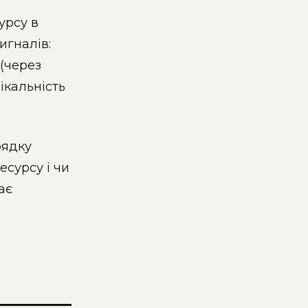
урсу в
игналів:
 (через
ікальність
рядку
есурсу і чи
ає