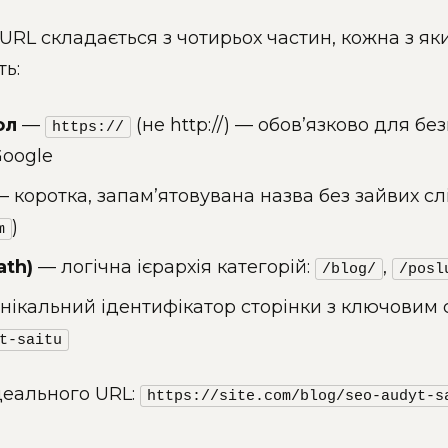
URL складається з чотирьох частин, кожна з як
ть:
ол
—
(не http://) — обов’язково для без
https://
Google
 коротка, запам’ятовувана назва без зайвих сл
)
m
ath)
— логічна ієрархія категорій:
,
/blog/
/posl
нікальний ідентифікатор сторінки з ключовим 
t-saitu
деального URL:
https://site.com/blog/seo-audyt-s