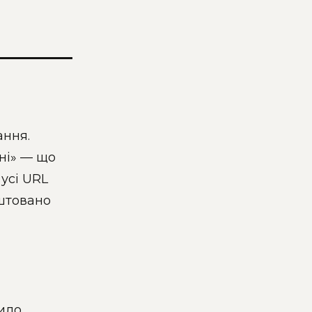
ання.
ні» — що
 усі URL
штовано
ило,