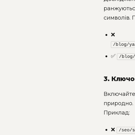
ранжуютьс
символів. 
❌
/blog/ya
✅
/blog
3. Ключо
Включайте 
природно. 
Приклад:
❌
/seo/s