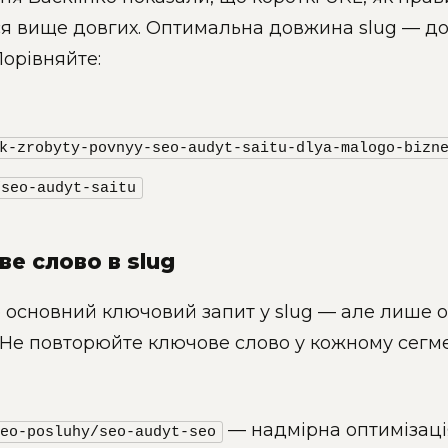
я вище довгих. Оптимальна довжина slug — до
Порівняйте:
k-zrobyty-povnyy-seo-audyt-saitu-dlya-malogo-bizn
/seo-audyt-saitu
ве слово в slug
основний ключовий запит у slug — але лише о
Не повторюйте ключове слово у кожному сегме
— надмірна оптимізаці
eo-posluhy/seo-audyt-seo