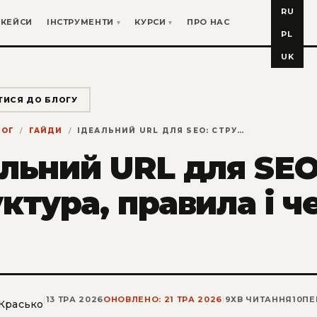
RU
КЕЙСИ
ІНСТРУМЕНТИ
КУРСИ
ПРО НАС
PL
UK
ТИСЯ ДО БЛОГУ
ЛОГ
ГАЙДИ
ІДЕАЛЬНИЙ URL ДЛЯ SEO: СТРУКТУРА, ПРАВИЛА І ЧЕК-ЛІСТ
льний URL для SEO
ктура, правила і ч
|
13 ТРА 2026
ОНОВЛЕНО: 21 ТРА 2026
|
9
ХВ ЧИТАННЯ
10
ПЕ
 Красько