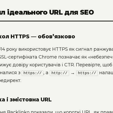
ил ідеального URL для SEO
кол HTTPS — обов’язково
014 року використовує HTTPS як сигнал ранжув
SSL-сертифіката Chrome позначає як «небезпеч
ижує довіру користувачів і CTR. Перевірте, щоб
иналися з
, а
→
нала
https://
http://
https://
редирект.
ка і змістовна URL
я Backlinko показали, що короткі URL, як прав