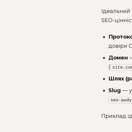
Ідеальний 
SEO-цінніс
Проток
довіри 
Домен
—
(
site.co
Шлях (p
Slug
— у
seo-audy
Приклад і