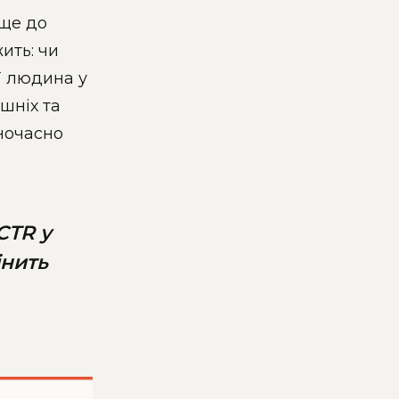
 ще до
ить: чи
ї людина у
шніх та
ночасно
CTR у
інить