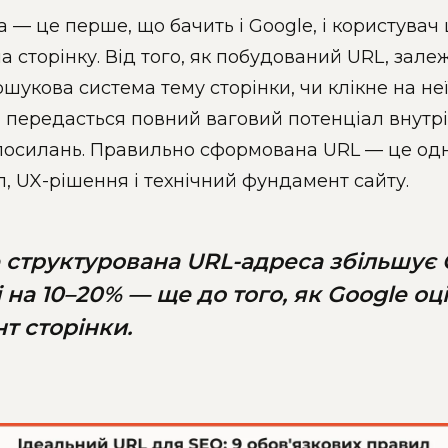
 — це перше, що бачить і Google, і користувач
а сторінку. Від того, як побудований URL, залеж
ошукова система тему сторінки, чи клікне на не
чи передасться повний ваговий потенціал внутрі
 посилань. Правильно сформована URL — це од
, UX-рішення і технічний фундамент сайту.
 структурована URL-адреса збільшує 
 на 10–20% — ще до того, як Google оц
т сторінки.