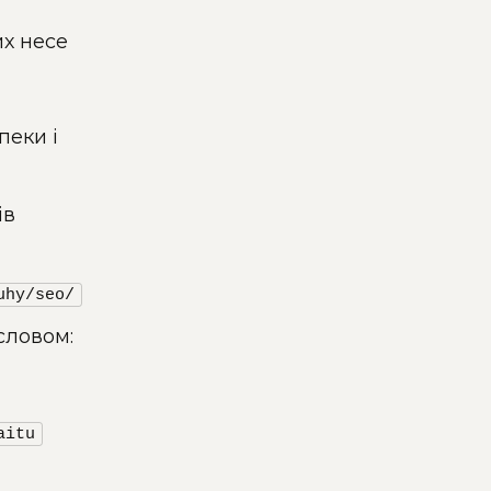
их несе
пеки і
ів
uhy/seo/
словом:
aitu