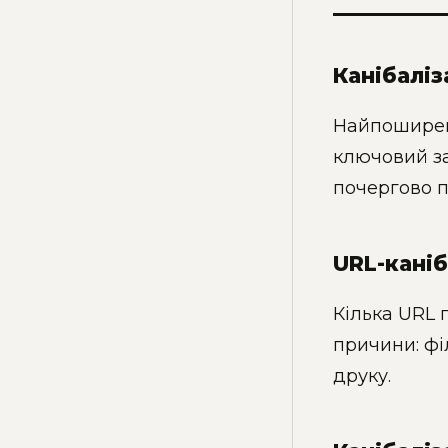
Канібаліз
Найпоширені
ключовий зап
почергово по
URL-каніб
Кілька URL 
причини: філ
друку.