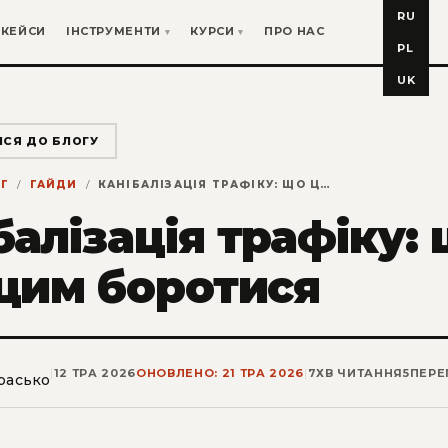
RU
КЕЙСИ
ІНСТРУМЕНТИ
КУРСИ
ПРО НАС
PL
UK
ИСЯ ДО БЛОГУ
Г
ГАЙДИ
КАНІБАЛІЗАЦІЯ ТРАФІКУ: ЩО ЦЕ ТАКЕ І ЯК З ЦИМ БОРОТИСЯ
балізація трафіку: 
 цим боротися
|
12 ТРА 2026
ОНОВЛЕНО: 21 ТРА 2026
|
7
ХВ ЧИТАННЯ
5
ПЕРЕ
расько