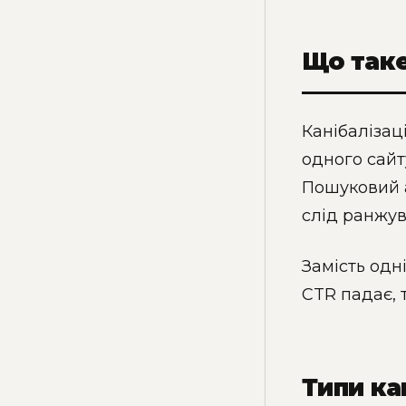
Що таке
Канібалізац
одного сайт
Пошуковий а
слід ранжув
Замість одні
CTR падає, 
Типи ка