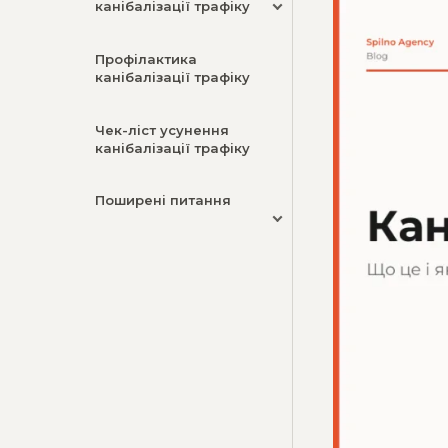
канібалізації трафіку
Профілактика
канібалізації трафіку
Чек-ліст усунення
канібалізації трафіку
Поширені питання