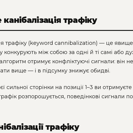
 канібалізація трафіку
ія трафіку (keyword cannibalization) — це явище
у конкурують між собою за одні й ті самі або ду
лгоритм отримує конфліктуючі сигнали: він не 
ати вище — і в підсумку знижує обидві.
єї сильної сторінки на позиції 1–3 ви отримуєте 
трафік розпорошується, поведінкові сигнали п
нібалізації трафіку