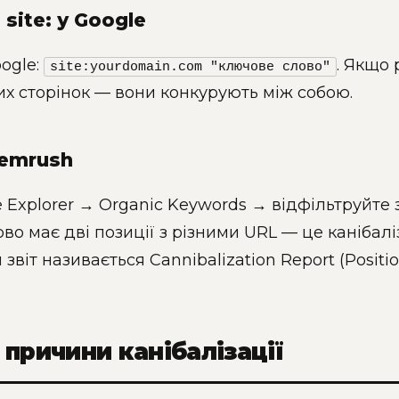
site: у Google
oogle:
. Якщо 
site:yourdomain.com "ключове слово"
х сторінок — вони конкурують між собою.
Semrush
ite Explorer → Organic Keywords → відфільтруйте
во має дві позиції з різними URL — це канібалі
звіт називається Cannibalization Report (Positio
 причини канібалізації