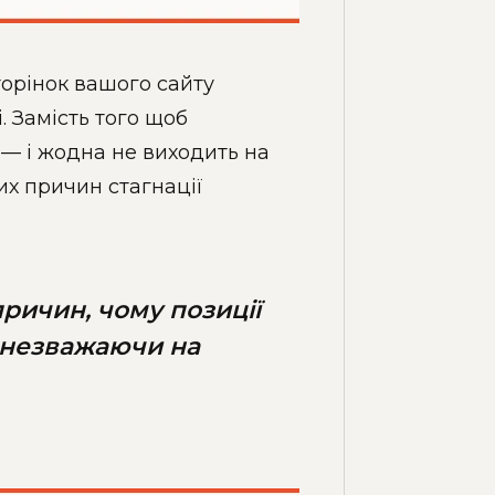
торінок вашого сайту
. Замість того щоб
 — і жодна не виходить на
х причин стагнації
причин, чому позиції
і, незважаючи на