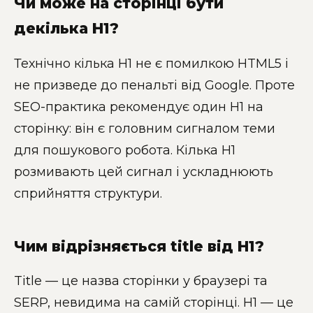
Чи може на сторінці бути
декілька H1?
Технічно кілька H1 не є помилкою HTML5 і
не призведе до пенальті від Google. Проте
SEO-практика рекомендує один H1 на
сторінку: він є головним сигналом теми
для пошукового робота. Кілька H1
розмивають цей сигнал і ускладнюють
сприйняття структури.
Чим відрізняється title від H1?
Title — це назва сторінки у браузері та
SERP, невидима на самій сторінці. H1 — це