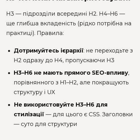
H3 — підрозділи всередині H2. H4–H6 —
ще глибша вкладеність (рідко потрібна на
практиці). Правила:
Дотримуйтесь ієрархії
: не переходьте з
H2 одразу до H4, пропускаючи H3
H3–H6 не мають прямого SEO-впливу
,
порівнянного з H1–H2, але покращують
структуру і UX
Не використовуйте H3–H6 для
стилізації
— для цього є CSS. Заголовки
— суто для структури