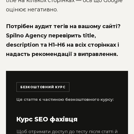
title на кількох сторінках — ось що Google
оцінює негативно.
Потрібен аудит тегів на вашому сайті?
Spilno Agency перевірить title,
description та H1–H6 на всіх сторінках і
надасть рекомендації з виправлення.
БЕЗКОШТОВНИЙ КУРС
Ця стаття є частиною безкоштовного курсу:
Курс SEO фахівця
Щоб отримати доступ до тесту після статті й