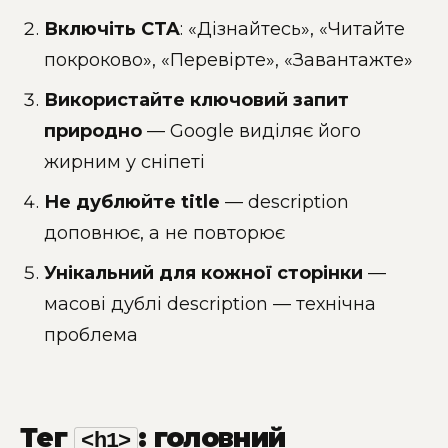
Включіть CTA
: «Дізнайтесь», «Читайте
покроково», «Перевірте», «Завантажте»
Використайте ключовий запит
природно
— Google виділяє його
жирним у сніпеті
Не дублюйте title
— description
доповнює, а не повторює
Унікальний для кожної сторінки
—
масові дублі description — технічна
проблема
Тег
: головний
<h1>