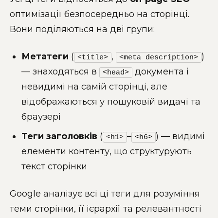
оптимізації безпосередньо на сторінці.
Вони поділяються на дві групи:
Метатеги
(
,
)
<title>
<meta description>
— знаходяться в
документа і
<head>
невидимі на самій сторінці, але
відображаються у пошуковій видачі та
браузері
Теги заголовків
(
–
) — видимі
<h1>
<h6>
елементи контенту, що структурують
текст сторінки
Google аналізує всі ці теги для розуміння
теми сторінки, її ієрархії та релевантності