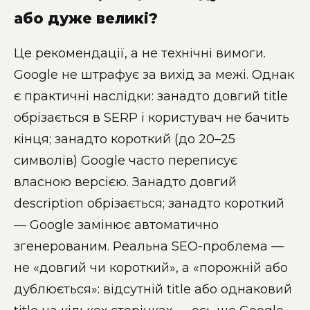
або дуже великі?
Це рекомендації, а не технічні вимоги.
Google не штрафує за вихід за межі. Однак
є практичні наслідки: занадто довгий title
обрізається в SERP і користувач не бачить
кінця; занадто короткий (до 20–25
символів) Google часто переписує
власною версією. Занадто довгий
description обрізається; занадто короткий
— Google замінює автоматично
згенерованим. Реальна SEO-проблема —
не «довгий чи короткий», а «порожній або
дублюється»: відсутній title або однаковий