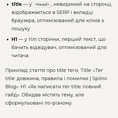
title
— у
, невидимий на сторінці,
<head>
відображається в SERP і вкладці
браузера, оптимізований для кліків з
пошуку
H1
— у тілі сторінки, перший текст, що
бачить відвідувач, оптимізований для
читача
Приклад: стаття про title теги. Title: «Тег
title: довжина, правила і помилки | Spilno
Blog». H1: «Як написати тег title: повний
гайд». Обидва містять тему, але
сформульовані по-різному.