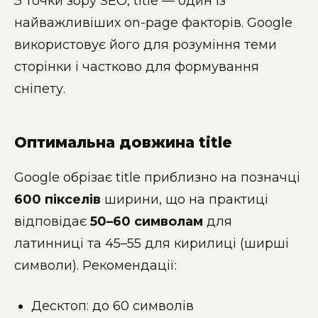
З точки зору SEO, title — один із
найважливіших on-page факторів. Google
використовує його для розуміння теми
сторінки і частково для формування
сніпету.
Оптимальна довжина title
Google обрізає title приблизно на позначці
600 пікселів
ширини, що на практиці
відповідає
50–60 символам
для
латинниці та 45–55 для кирилиці (ширші
символи). Рекомендації:
Десктоп: до 60 символів