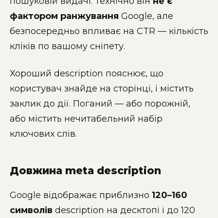
пошуковій видачі. Технічно він
не є
фактором ранжування
Google, але
безпосередньо впливає на CTR — кількість
кліків по вашому сніпету.
Хороший description пояснює, що
користувач знайде на сторінці, і містить
заклик до дії. Поганий — або порожній,
або містить нечитабельний набір
ключових слів.
Довжина meta description
Google відображає приблизно
120–160
символів
description на десктопі і до 120