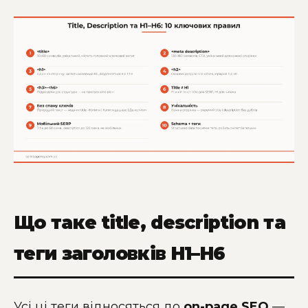
Що таке title, description та
теги заголовків H1–H6
Усі ці теги відносяться до
on-page SEO
—