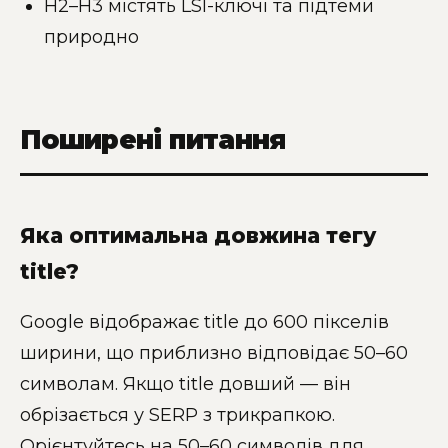
H2–H3 містять LSI-ключі та підтеми
природно
Поширені питання
Яка оптимальна довжина тегу
title?
Google відображає title до 600 пікселів
ширини, що приблизно відповідає 50–60
символам. Якщо title довший — він
обрізається у SERP з трикрапкою.
Орієнтуйтесь на 50–60 символів для