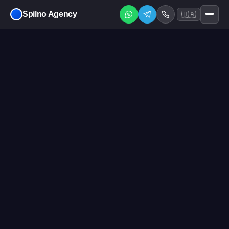
Spilno Agency
🇺🇦