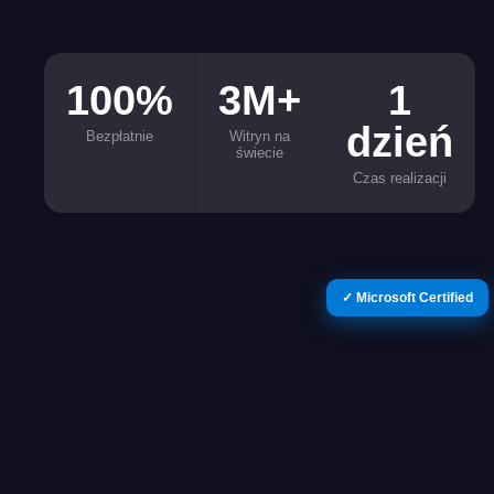
100%
3M+
1
dzień
Bezpłatnie
Witryn na
świecie
Czas realizacji
✓ Microsoft Certified