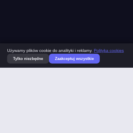
Używamy plików cookie do analityki i reklamy.
Polityka cookies
Tylko niezbędne
Zaakceptuj wszystkie
Dead clicks
Integracja z GA4
AI Copilot
CO ROBIMY
Pełna konfiguracja Microsoft