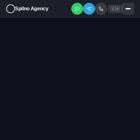
Spilno Agency
🇺🇦