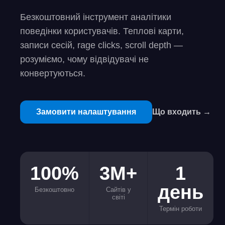
Безкоштовний інструмент аналітики
поведінки користувачів. Теплові карти,
записи сесій, rage clicks, scroll depth —
розуміємо, чому відвідувачі не
конвертуються.
Замовити налаштування
Що входить →
100%
3М+
1
день
Безкоштовно
Сайтів у
світі
Термін роботи