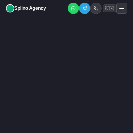
Spilno Agency
🇺🇦