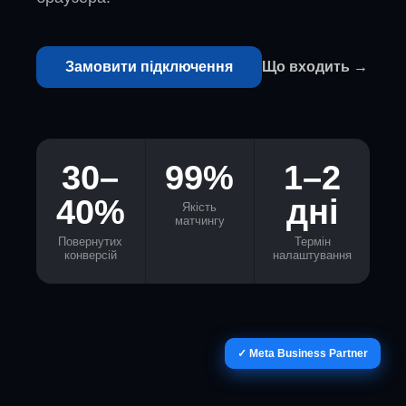
Замовити підключення
Що входить →
30–
99%
1–2
40%
дні
Якість
матчингу
Повернутих
Термін
конверсій
налаштування
✓ Meta Business Partner