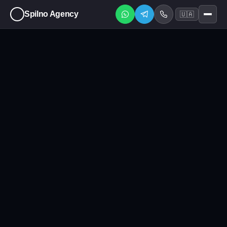
Spilno Agency
🇺🇦