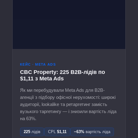
КЕЙС · META ADS
CBC Property: 225 B2B-лідів по
$1,11 з Meta Ads
Як ми перебудували Meta Ads для B2B-
агенції з підбору офісної нерухомості: широкі
аудиторії, lookalike та ретаргетинг замість
вузького таргетингу — і знизили вартість ліда
на 63%.
225
лідів
CPL
$1,11
−63%
вартість ліда