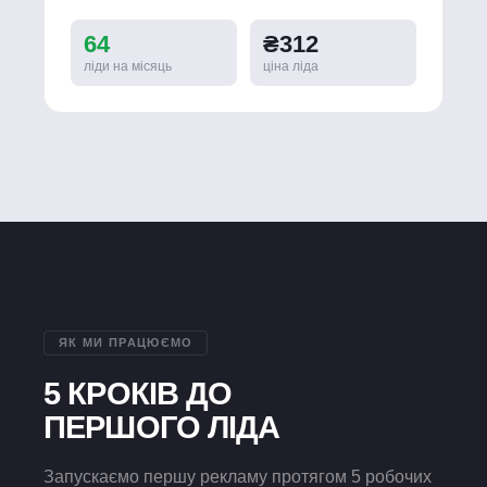
64
₴312
ліди на місяць
ціна ліда
ЯК МИ ПРАЦЮЄМО
5 КРОКІВ ДО
ПЕРШОГО ЛІДА
Запускаємо першу рекламу протягом 5 робочих