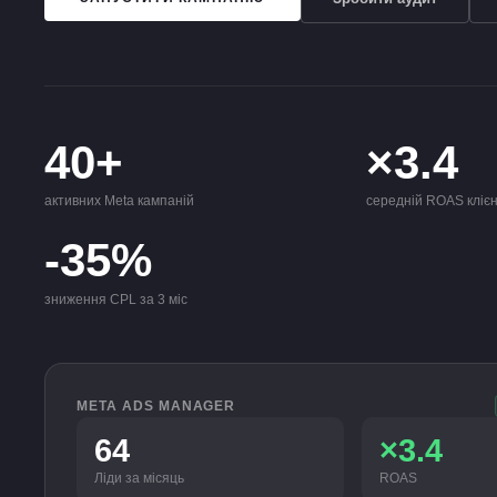
40+
×3.4
активних Meta кампаній
середній ROAS клієн
-35%
зниження CPL за 3 міс
META ADS MANAGER
64
×3.4
Ліди за місяць
ROAS