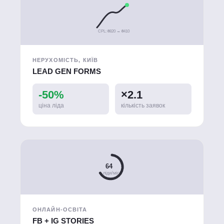
CPL: ₴820 → ₴410
НЕРУХОМІСТЬ, КИЇВ
LEAD GEN FORMS
-50%
×2.1
ціна ліда
кількість заявок
64
ліди/міс
ОНЛАЙН-ОСВІТА
FB + IG STORIES