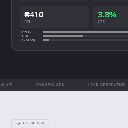
₴410
3.8%
CPL
CTR
Покази
Кліки
Конверсії
DYNAMIC ADS
LEAD GENERATION
ЩО ВКЛЮЧЕНО