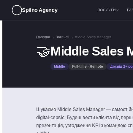
Spilno Agency
ПОСЛУГИ
ГА
Головна
→
Вакансії
→
Middle Sales Manager
🤝
Middle Sales 
Middle
Full-time · Remote
Досвід 2+ ро
Шукаємо Middle Sales Manager — самостійн
digital-сервіс. Будеш вести клієнта від пер
презентація, узгодження KPI з командою с