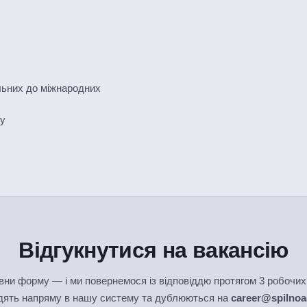
альних до міжнародних
ку
Відгукнутися на вакансію
вни форму — і ми повернемося із відповіддю протягом 3 робочих 
одять напряму в нашу систему та дублюються на
career@spilnoa