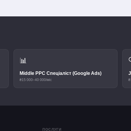
📊
Middle PPC Спеціаліст (Google Ads)
J
₴15 000–40 000/міс
₴
ПОСЛУГИ