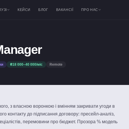
ЛУЗІ
КЕЙСИ
БЛОГ
ВАКАНСІЇ
ПРО НАС
Manager
ки
₴18 000–40 000/міс
Remote
ого, з власною воронкою і вмінням закривати угоди в
шого контакту до підписання договору: пресейл-аналіз,
пеціалістів, перемовини про бюджет. Прозора % модель