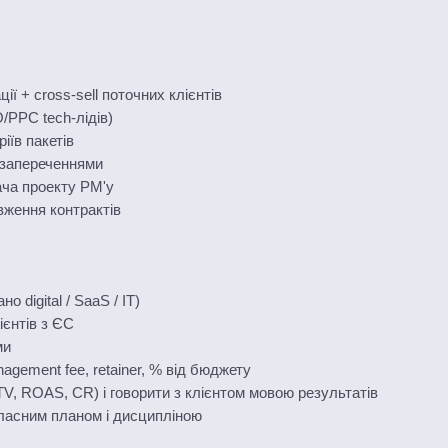
ії + cross-sell поточних клієнтів
/PPC tech-лідів)
іїв пакетів
 запереченнями
ача проекту PM'у
вження контрактів
 digital / SaaS / IT)
ієнтів з ЄС
ми
nagement fee, retainer, % від бюджету
TV, ROAS, CR) і говорити з клієнтом мовою результатів
власним планом і дисципліною