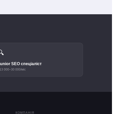
🔍
unior SEO cпеціаліст
13 000–30 000/міс
КОМПАНІЯ