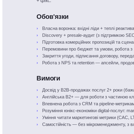
+ фікс.
Обов'язки
Власна воронка: вхідні ліди + теплі реактивац
Discovery + presale-аудит (з підтримкою SEO
Підготовка комерційних пропозицій та сценар
Перемовини про бюджет та умови, робота з
Закриття угоди, підписання договору, перед
Робота з NPS та retention — апсейли, продо
Вимоги
Досвід у B2B-продажах послуг 2+ роки (бажано
Англійська B2+ — для роботи з частиною кл
Впевнена робота з CRM та pipeline-метрика
Розуміння юнікс-економіки digital-послуг: ma
Уміння читати маркетингові метрики (CAC, L
Самостійність — без мікроменеджменту, з 