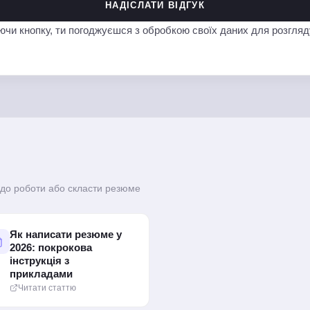
НАДІСЛАТИ ВІДГУК
чи кнопку, ти погоджуєшся з обробкою своїх даних для розгляду
я до роботи або скласти резюме
Як написати резюме у
2026: покрокова
інструкція з
прикладами
Читати статтю